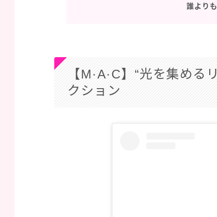
誰より
【M·A·C】“光を集め
クション