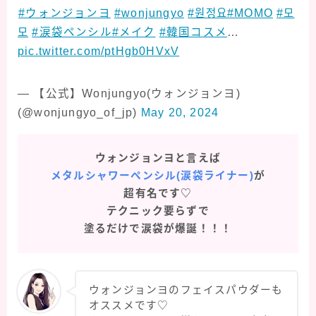
⁡
#ウォンジョンヨ
#wonjungyo
#원정요
#MOMO
#모
모
#涙袋ペンシル
#メイク
#韓国コスメ
…
pic.twitter.com/ptHgb0HVxV
— 【公式】Wonjungyo(ウォンジョンヨ)
(@wonjungyo_of_jp)
May 20, 2024
ウォンジョンヨと言えば
メタルシャワーペンシル(涙袋ライナー)
が
超有名です♡
テクニック要らずで
塗るだけで涙袋が爆誕！！！
ウォンジョンヨのフェイスパウダーも
オススメです♡