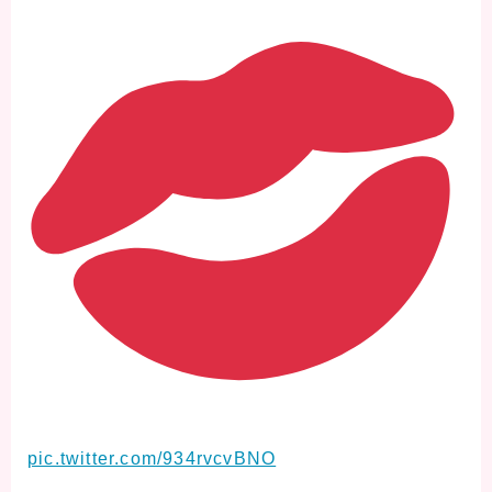
pic.twitter.com/934rvcvBNO