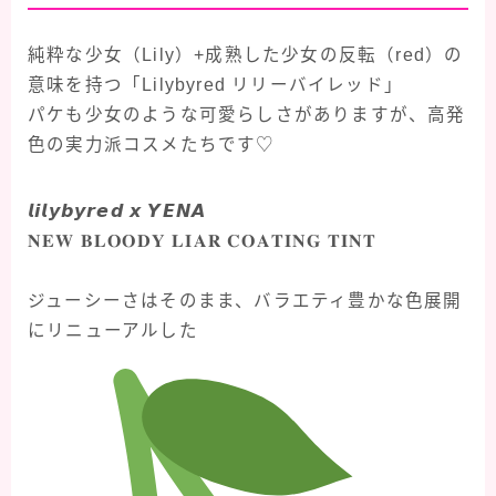
純粋な少女（Lily）+成熟した少女の反転（red）の
意味を持つ「Lilybyred リリーバイレッド」
パケも少女のような可愛らしさがありますが、高発
色の実力派コスメたちです♡
𝙡𝙞𝙡𝙮𝙗𝙮𝙧𝙚𝙙 𝙭 𝙔𝙀𝙉𝘼
𝐍𝐄𝐖 𝐁𝐋𝐎𝐎𝐃𝐘 𝐋𝐈𝐀𝐑 𝐂𝐎𝐀𝐓𝐈𝐍𝐆 𝐓𝐈𝐍𝐓
⠀
ジューシーさはそのまま、バラエティ豊かな色展開
にリニューアルした