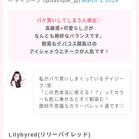
— デイジーク (@dasique_jp)
March 5, 2024
パケ買いしてしまう人続出♡
高級感×可愛らしさが
なんとも絶妙なバランスです。
粉質もデパコス顔負けの
アイシャドウとチークが人気
です！
私がパケ買いしまくっているデイジー
ク♪笑
「この色本当に使える！？」ってカラ
ーも肌に乗せるとすぐ馴染む！
摩訶不思議なカラーパレット達です♡
Lilybyred(リリーバイレッド)