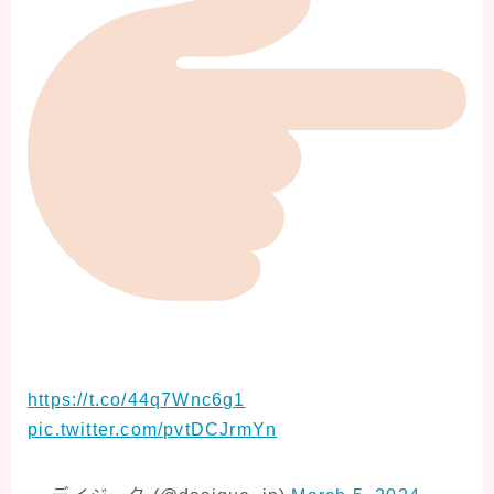
https://t.co/44q7Wnc6g1
pic.twitter.com/pvtDCJrmYn