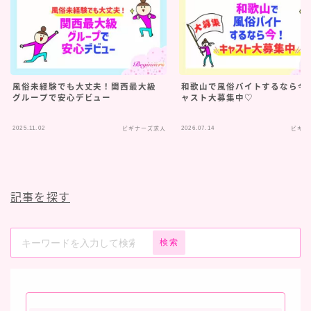
風俗未経験でも大丈夫！関西最大級
和歌山で風俗バイトするなら今
グループで安心デビュー
ャスト大募集中♡
2025.11.02
2026.07.14
ビギナーズ求人
ビギナ
記事を探す
検索