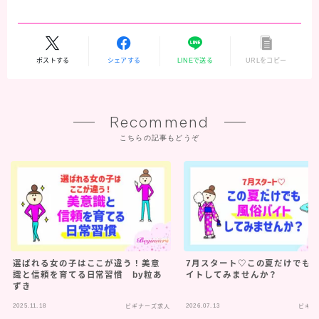
ポストする
シェアする
LINEで送る
URLをコピー
Recommend
こちらの記事もどうぞ
選ばれる女の子はここが違う！美意
7月スタート♡この夏だけでも
識と信頼を育てる日常習慣 by粒あ
イトしてみませんか？
ずき
2025.11.18
2026.07.13
ビギナーズ求人
ビギナ