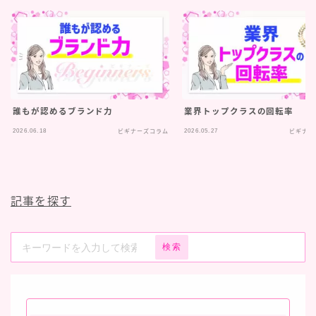
誰もが認めるブランド力
業界トップクラスの回転率
2026.06.18
2026.05.27
ビギナーズコラム
ビギナー
記事を探す
検索