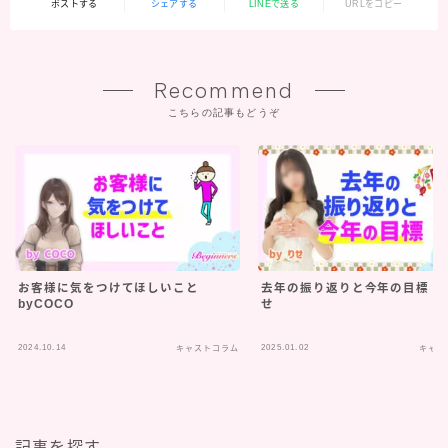
ポストする
シェアする
LINEで送る
URLをコピー
Recommend
こちらの記事もどうぞ
お客様に気をつけてほしいこと
去年の振り返りと今年の目標 b
byCOCO
せ
2024.10.14
2025.01.02
キャストコラム
キャス
記事を探す