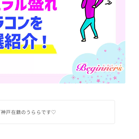
ズ神戸在籍のうららです♡