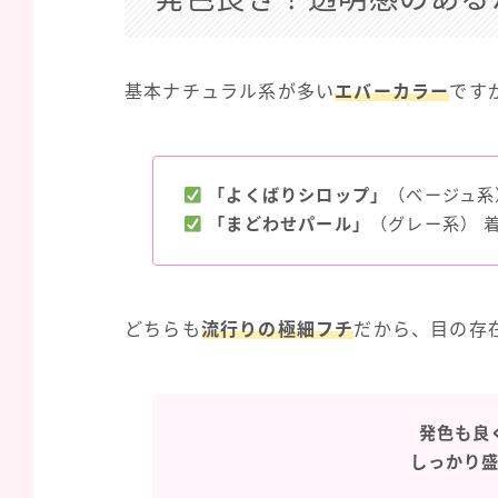
基本ナチュラル系が多い
エバーカラー
です
「よくばりシロップ」
（ベージュ系）
「まどわせパール」
（グレー系） 着
どちらも
流行りの極細フチ
だから、目の存
発色も良
しっかり