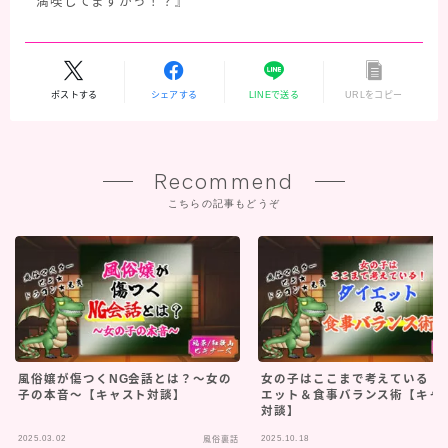
満喫してますかっ！？』
ポストする
シェアする
LINEで送る
URLをコピー
Recommend
こちらの記事もどうぞ
風俗嬢が傷つくNG会話とは？～女の
女の子はここまで考えている！
子の本音～【キャスト対談】
エット＆食事バランス術【キャ
対談】
2025.03.02
2025.10.18
風俗裏話