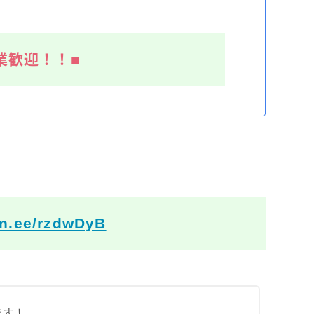
業歓迎！！■
lin.ee/rzdwDyB
ます！