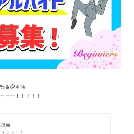
％＆＠＊％
ーーー！！！！！
人担当
ゥゥゥゥ！！