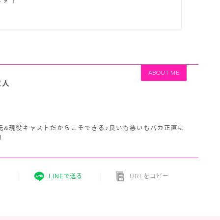
ABOUT ME
求人
プ
元&現役キャストだからこそできる♪良いも悪いもバカ正直に
!
LINEで送る
URLをコピー