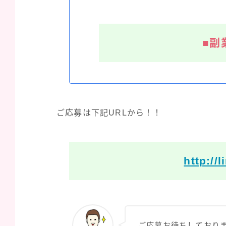
■副
ご応募は下記URLから！！
http://
ご応募お待ちしており