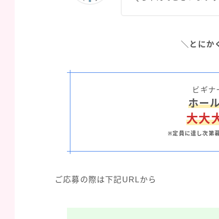
＼とにか
ビギナ
ホー
大大
※定員に達し次第
ご応募の際は下記URLから