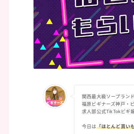
関西最大級ソープラン
福原ビギナーズ神戸・
求人部公式TikTokビ
今日は
「ほとんど貰い