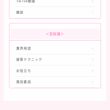
TikTok動画
雑談
＜豆知識＞
業界用語
接客テクニック
お役立ち
風俗裏話