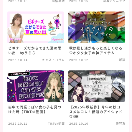
2025.10.18
風俗裏話
2025.10.15
接客テクニック
ビギナーズだからできた夏の思
秋は推し活がもっと楽しくなる
い出 byうらら
♡オタク女子の神アイテム
2025.10.14
キャストコラム
2025.10.12
雑談
街中で同業っぽい女の子を見つ
【2025年秋新作】今年の秋コ
けた時【TikTok動画】
スメはコレ！話題のアイシャド
ウ4選
2025.10.11
TikTok動画
2025.10.10
美容系