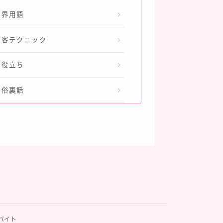
業界用語
接客テクニック
お役立ち
風俗裏話
入バイト