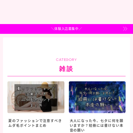
＼体験入店募集中／
CATEGORY
雑談
夏のファッションで注意すべき
大人になった今、七夕に何を願
ムダ毛ポイントまとめ
いますか？短冊には書けない本
音の願い