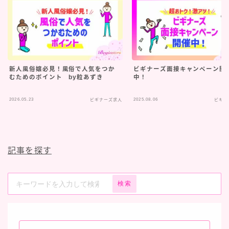
新人風俗嬢必見！風俗で人気をつか
ビギナーズ面接キャンペーン開
むためのポイント by粒あずき
中！
2026.05.23
2025.08.06
ビギナーズ求人
ビギナ
記事を探す
検索