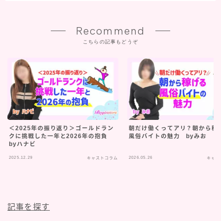
Recommend
こちらの記事もどうぞ
＜2025年の振り返り＞ゴールドラン
朝だけ働くってアリ？朝から稼
クに挑戦した一年と2026年の抱負
風俗バイトの魅力 byみお
byハナビ
2025.12.29
2026.05.26
キャストコラム
キャス
記事を探す